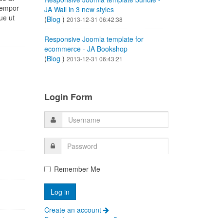
tempor
JA Wall in 3 new styles
ue ut
(
Blog
)
2013-12-31 06:42:38
Responsive Joomla template for
ecommerce - JA Bookshop
(
Blog
)
2013-12-31 06:43:21
Login Form
Remember Me
Create an account