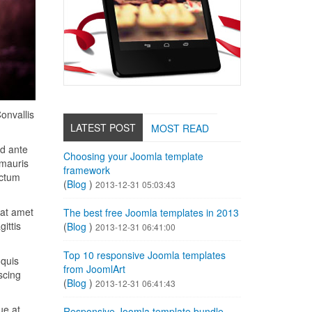
onvallis
LATEST POST
MOST READ
d ante
Choosing your Joomla template
 mauris
framework
ictum
(
Blog
)
2013-12-31 05:03:43
uat amet
The best free Joomla templates in 2013
ittis
(
Blog
)
2013-12-31 06:41:00
Top 10 responsive Joomla templates
 quis
from JoomlArt
scing
(
Blog
)
2013-12-31 06:41:43
ue at
Responsive Joomla template bundle -