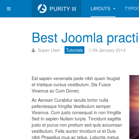
LAYOUTS
TYPO
Best Joomla practi
Super User
Tutorials
09 January 2014
Est sapien venenatis pede nibh quam feugiat
et tristique cursus vestibulum. Dis Fusce
Vivamus ac Cum Donec.
Ac Aenean Curabitur iaculis tortor nulla
pellentesque fringilla Vestibulum semper
Vivamus. Cum justo consequat in non fringilla
Sed In sapien Nullam turpis. Tincidunt sagittis
justo et purus non pretium sed quis accumsan
vestibulum. Felis auctor tincidunt ut et Duis
nibh Phasellus mus ac tellus. Lobortis metus