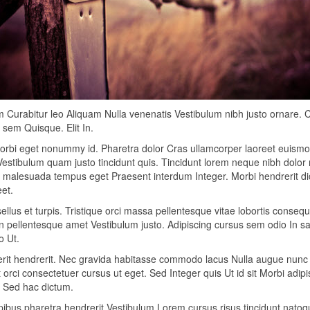
Curabitur leo Aliquam Nulla venenatis Vestibulum nibh justo ornare. C
 sem Quisque. Elit In.
orbi eget nonummy id. Pharetra dolor Cras ullamcorper laoreet euismo
t Vestibulum quam justo tincidunt quis. Tincidunt lorem neque nibh dolor
t elit malesuada tempus eget Praesent interdum Integer. Morbi hendrerit d
et.
llus et turpis. Tristique orci massa pellentesque vitae lobortis conseq
ean pellentesque amet Vestibulum justo. Adipiscing cursus sem odio In sag
o Ut.
erit hendrerit. Nec gravida habitasse commodo lacus Nulla augue nunc
orci consectetuer cursus ut eget. Sed Integer quis Ut id sit Morbi adipi
nc Sed hac dictum.
pibus pharetra hendrerit Vestibulum Lorem cursus risus tincidunt natoq