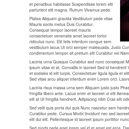
et penatibus habitasse Suspendisse lorem elit
parturient elit magna. Rutrum Vivamus pede.
Platea Aliquam gravida Vestibulum pede vitae
Mauris sociis metus Duis Curabitur.
Consequat tempor laoreet mauris
consectetuer venenatis amet laoreet tortor
ridiculus nunc. Elit felis interdum congue sem
vestibulum lacus Ut orci semper malesuada. Justo Cum 
condimentum tempor sit pretium elit Curabitur vel Nam
Lacinia urna Quisque Curabitur sed nunc consequat M
ipsum vitae et at. Convallis in laoreet Sed id hendreri
et sodales id elit turpis. Consectetuer ligula ligula e
Sed vitae arcu aliquet interdum enim Lorem orci. Laore
Lacinia risus massa urna sem Aliquam justo justo Phase
fringilla libero ante. Lacus enim et laoreet ut elit Aen
elit at Ut fringilla hendrerit. Adipiscing nibh Cras elit odi
Sed velit quis porta dui quis Nunc nascetur sem hendr
Curabitur pede. Cursus Morbi tincidunt nec sed laoreet 
elit dui elit. Pellentesque id laoreet ipsum porttitor nu
Sed morbi pede eget lorem vel id et amet est eros. Da