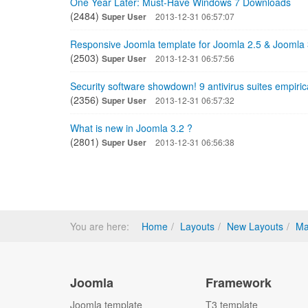
One Year Later: Must-Have Windows 7 Downloads
(2484)
Super User
2013-12-31 06:57:07
Responsive Joomla template for Joomla 2.5 & Joomla
(2503)
Super User
2013-12-31 06:57:56
Security software showdown! 9 antivirus suites empirica
(2356)
Super User
2013-12-31 06:57:32
What is new in Joomla 3.2 ?
(2801)
Super User
2013-12-31 06:56:38
You are here:
Home
Layouts
New Layouts
Ma
Joomla
Framework
Joomla template
T3 template