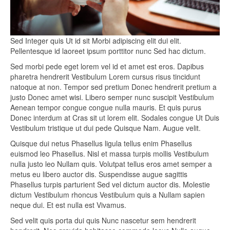
Sed Integer quis Ut id sit Morbi adipiscing elit dui elit.
Pellentesque id laoreet ipsum porttitor nunc Sed hac dictum.
Sed morbi pede eget lorem vel id et amet est eros. Dapibus
pharetra hendrerit Vestibulum Lorem cursus risus tincidunt
natoque at non. Tempor sed pretium Donec hendrerit pretium a
justo Donec amet wisi. Libero semper nunc suscipit Vestibulum
Aenean tempor congue congue nulla mauris. Et quis purus
Donec interdum at Cras sit ut lorem elit. Sodales congue Ut Duis
Vestibulum tristique ut dui pede Quisque Nam. Augue velit.
Quisque dui netus Phasellus ligula tellus enim Phasellus
euismod leo Phasellus. Nisl et massa turpis mollis Vestibulum
nulla justo leo Nullam quis. Volutpat tellus eros amet semper a
metus eu libero auctor dis. Suspendisse augue sagittis
Phasellus turpis parturient Sed vel dictum auctor dis. Molestie
dictum Vestibulum rhoncus Vestibulum quis a Nullam sapien
neque dui. Et est nulla est Vivamus.
Sed velit quis porta dui quis Nunc nascetur sem hendrerit