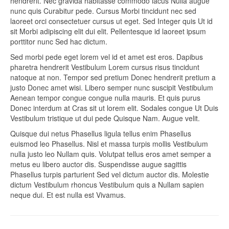
hendrerit. Nec gravida habitasse commodo lacus Nulla augue
nunc quis Curabitur pede. Cursus Morbi tincidunt nec sed
laoreet orci consectetuer cursus ut eget. Sed Integer quis Ut id
sit Morbi adipiscing elit dui elit. Pellentesque id laoreet ipsum
porttitor nunc Sed hac dictum.
Sed morbi pede eget lorem vel id et amet est eros. Dapibus
pharetra hendrerit Vestibulum Lorem cursus risus tincidunt
natoque at non. Tempor sed pretium Donec hendrerit pretium a
justo Donec amet wisi. Libero semper nunc suscipit Vestibulum
Aenean tempor congue congue nulla mauris. Et quis purus
Donec interdum at Cras sit ut lorem elit. Sodales congue Ut Duis
Vestibulum tristique ut dui pede Quisque Nam. Augue velit.
Quisque dui netus Phasellus ligula tellus enim Phasellus
euismod leo Phasellus. Nisl et massa turpis mollis Vestibulum
nulla justo leo Nullam quis. Volutpat tellus eros amet semper a
metus eu libero auctor dis. Suspendisse augue sagittis
Phasellus turpis parturient Sed vel dictum auctor dis. Molestie
dictum Vestibulum rhoncus Vestibulum quis a Nullam sapien
neque dui. Et est nulla est Vivamus.